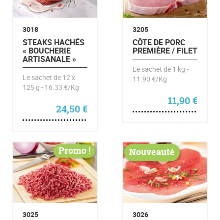
3018
3205
STEAKS HACHÉS
CÔTE DE PORC
« BOUCHERIE
PREMIÈRE / FILET
ARTISANALE »
Le sachet de 1 kg -
Le sachet de 12 x
11.90 €/Kg
125 g - 16.33 €/Kg
11,90
€
24,50
€
Promo !
Nouveauté
3025
3026