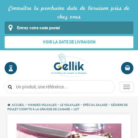
Connaître la prochaine date de livraison près de
chez vous
VOIR LA DATE DE LIVRAISON
MON
PANIER
COMPTE
Vide
Menu
Me
connecter
ACCUEIL
•
VIANDES VOLAILLES
•
LE VOLAILLER
•
SPÉCIAL SALADE
•
GÉSIERS DE
POULET CONFITS À LA GRAISSE DE CANARD – LOT