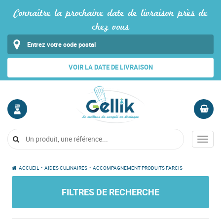
Connaître la prochaine date de livraison près de
chez vous
VOIR LA DATE DE LIVRAISON
MON
PANIER
COMPTE
Vide
Menu
Me
connecter
ACCUEIL
•
AIDES CULINAIRES
•
ACCOMPAGNEMENT PRODUITS FARCIS
FILTRES DE RECHERCHE