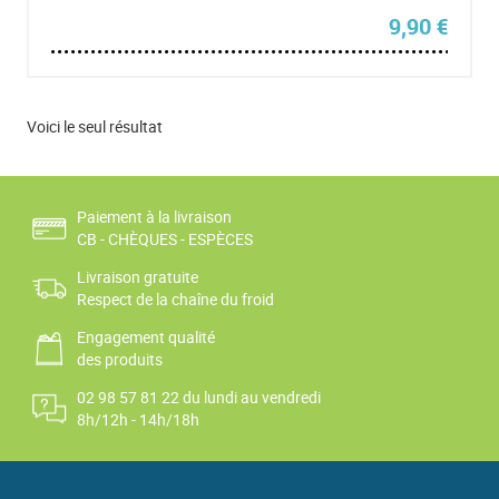
9,90
€
Voici le seul résultat
Paiement à la livraison
CB - CHÈQUES - ESPÈCES
Livraison gratuite
Respect de la chaîne du froid
Engagement qualité
des produits
02 98 57 81 22 du lundi au vendredi
8h/12h - 14h/18h