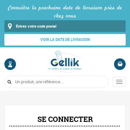
Connaître la prochaine date de livraison près de
chez vous
VOIR LA DATE DE LIVRAISON
MON
PANIER
COMPTE
Vide
Menu
Me
connecter
SE CONNECTER