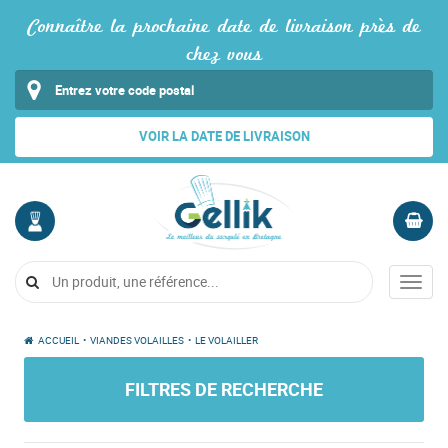
Connaître la prochaine date de livraison près de
chez vous
VOIR LA DATE DE LIVRAISON
MON
PANIER
COMPTE
Vide
Menu
Me
connecter
ACCUEIL
•
VIANDES VOLAILLES
•
LE VOLAILLER
FILTRES DE RECHERCHE