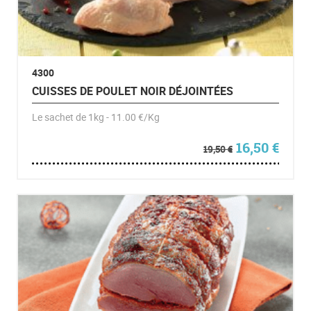
4300
CUISSES DE POULET NOIR DÉJOINTÉES
Le sachet de 1kg - 11.00 €/Kg
Le prix initia
Le pr
16,50
€
19,50
€