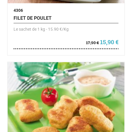
4306
FILET DE POULET
Le sachet de 1 kg - 15.90 €/Kg
Le prix initia
Le pr
15,90
€
17,90
€