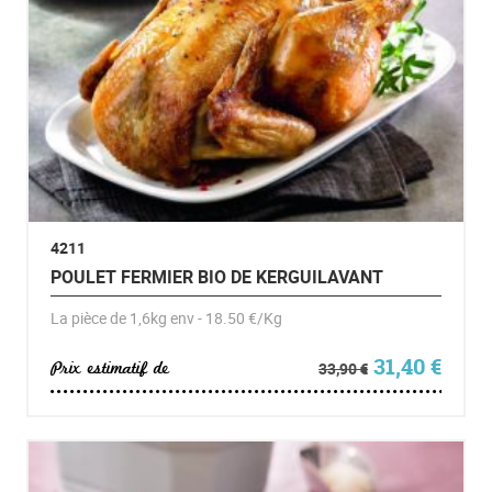
4211
POULET FERMIER BIO DE KERGUILAVANT
La pièce de 1,6kg env - 18.50 €/Kg
Le prix initia
Le pr
31,40
€
Prix estimatif de
33,90
€