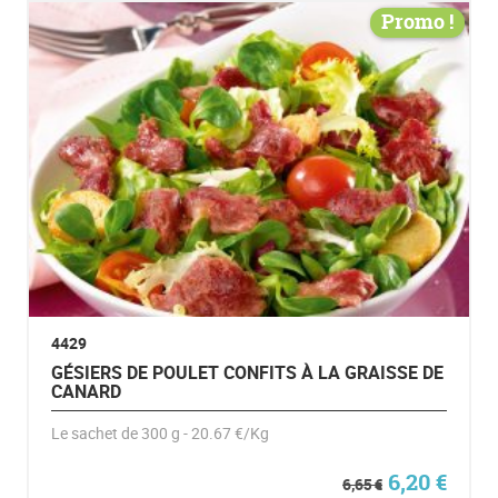
Promo !
4429
GÉSIERS DE POULET CONFITS À LA GRAISSE DE
CANARD
Le sachet de 300 g - 20.67 €/Kg
Le prix initi
Le pr
6,20
€
6,65
€