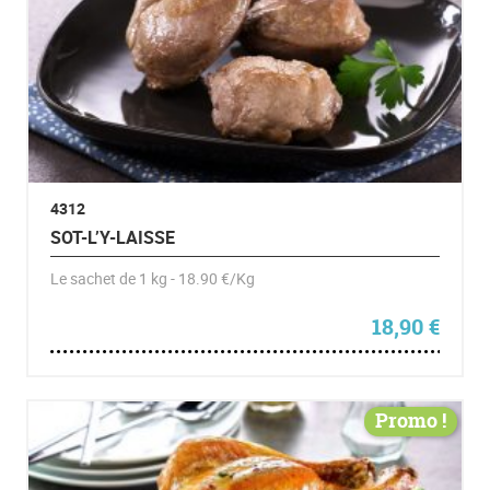
4312
SOT-L’Y-LAISSE
Le sachet de 1 kg - 18.90 €/Kg
18,90
€
Promo !