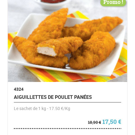
Promo !
4324
AIGUILLETTES DE POULET PANÉES
Le sachet de 1 kg - 17.50 €/Kg
Le prix initia
Le pr
17,50
€
18,90
€