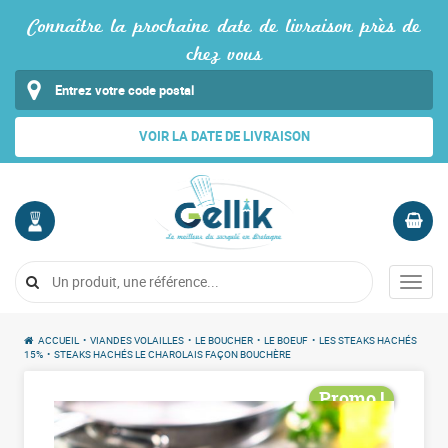
Connaître la prochaine date de livraison près de
chez vous
VOIR LA DATE DE LIVRAISON
MON
PANIER
COMPTE
Vide
Menu
Me
connecter
ACCUEIL
•
VIANDES VOLAILLES
•
LE BOUCHER
•
LE BOEUF
•
LES STEAKS HACHÉS
15%
•
STEAKS HACHÉS LE CHAROLAIS FAÇON BOUCHÈRE
Promo !