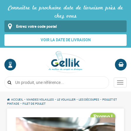
Connaître la prochaine date de livraison près de
chez vous
VOIR LA DATE DE LIVRAISON
MON
PANIER
COMPTE
Vide
Menu
Me
connecter
ACCUEIL
•
VIANDES VOLAILLES
•
LE VOLAILLER
•
LES DÉCOUPES
•
POULET ET
PINTADE
•
FILET DE POULET
Promo !