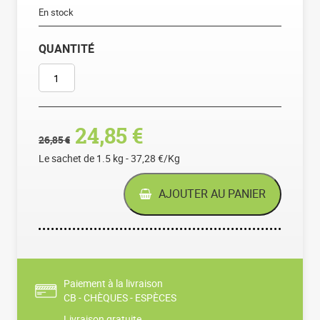
En stock
QUANTITÉ
QUANTITÉ DE FILET DE POULET
Le prix initial était : 26,8
Le prix actuel est 
24,85
€
26,85
€
Le sachet de 1.5 kg - 37,28 €/Kg
AJOUTER AU PANIER
Paiement à la livraison
CB - CHÈQUES - ESPÈCES
Livraison gratuite