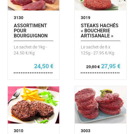
3130
3019
ASSORTIMENT
STEAKS HACHÉS
POUR
« BOUCHERIE
BOURGUIGNON
ARTISANALE »
Le sachet de 1kg -
Le sachet de 8 x
24.50 €/Kg
125g - 27.95 €/Kg
Le prix initia
Le pr
24,50
€
27,95
€
29,80
€
3010
3003