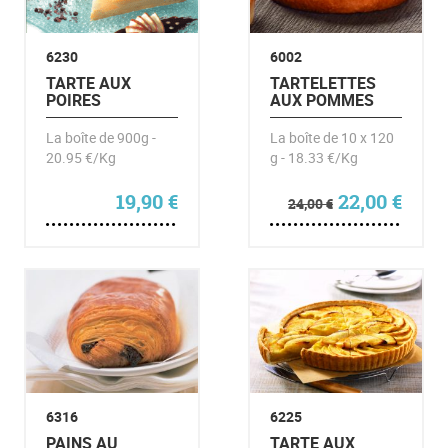
6230
6002
TARTE AUX
TARTELETTES
POIRES
AUX POMMES
La boîte de 900g -
La boîte de 10 x 120
20.95 €/Kg
g - 18.33 €/Kg
Le prix initia
Le pr
19,90
€
22,00
€
24,00
€
6316
6225
PAINS AU
TARTE AUX