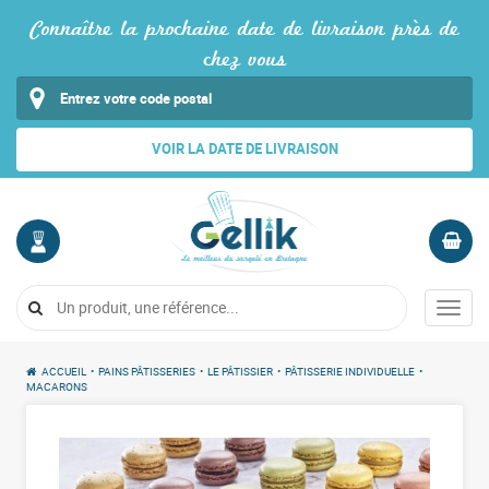
Connaître la prochaine date de livraison près de
chez vous
VOIR LA DATE DE LIVRAISON
MON
PANIER
COMPTE
Vide
Menu
Me
connecter
ACCUEIL
•
PAINS PÂTISSERIES
•
LE PÂTISSIER
•
PÂTISSERIE INDIVIDUELLE
•
MACARONS