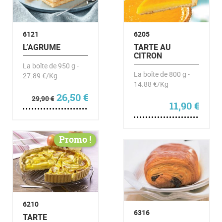
6121
6205
L’AGRUME
TARTE AU
CITRON
La boîte de 950 g -
La boîte de 800 g -
27.89 €/Kg
14.88 €/Kg
Le prix initial était : 29,90 €.
Le prix actuel est : 26,50 €.
26,50
€
29,90
€
11,90
€
Promo !
6210
6316
TARTE