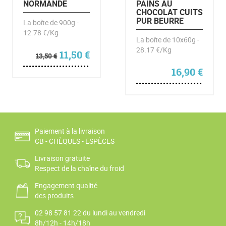
NORMANDE
PAINS AU
CHOCOLAT CUITS
PUR BEURRE
La boîte de 900g -
12.78 €/Kg
La boîte de 10x60g -
28.17 €/Kg
Le prix initial était : 13,50 €.
Le prix actuel est : 11,50 €.
11,50
€
13,50
€
16,90
€
Paiement à la livraison
CB - CHÈQUES - ESPÈCES
Livraison gratuite
Respect de la chaîne du froid
Engagement qualité
des produits
02 98 57 81 22 du lundi au vendredi
8h/12h - 14h/18h