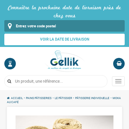
Connaître la prochaine date de livraison près de
chez vous
VOIR LA DATE DE LIVRAISON
MON
PANIER
COMPTE
Vide
Menu
Me
connecter
ACCUEIL
•
PAINS PÂTISSERIES
•
LE PÂTISSIER
•
PÂTISSERIE INDIVIDUELLE
•
MOKA
AU CAFÉ