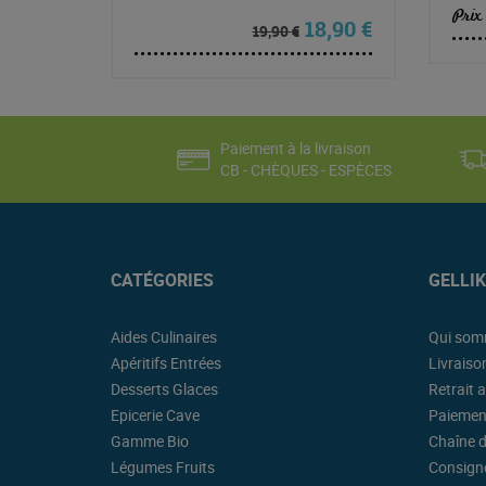
Prix
Le prix initial était
Le prix actu
18,90
€
19,90
€
Paiement à la livraison
CB - CHÈQUES - ESPÈCES
CATÉGORIES
GELLI
Aides Culinaires
Qui som
Apéritifs Entrées
Livraiso
Desserts Glaces
Retrait a
Epicerie Cave
Paiemen
Gamme Bio
Chaîne d
Légumes Fruits
Consigne