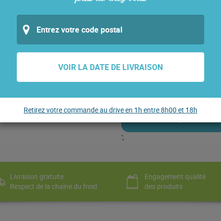
QUANTITÉ DE CÔTES DE VEAU 
Prix estimatif de
29,90
€
VOIR LA DATE DE LIVRAISON
Le sachet de 1kg env - 29.90 €/
Retirez votre commande au drive en 1h entre 8h00 et 18h
Article à poids variabl
';
Livraison gratuite
Engagement qualité
Respect de la chaîne du froid
des produits