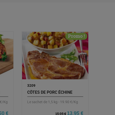
Promo !
3209
S
CÔTES DE PORC ÉCHINE
 €/Kg
Le sachet de 1,5 kg - 19.90 €/Kg
Le prix initial était : 
Le prix actuel 
,50
€
13,95
€
15,95
€