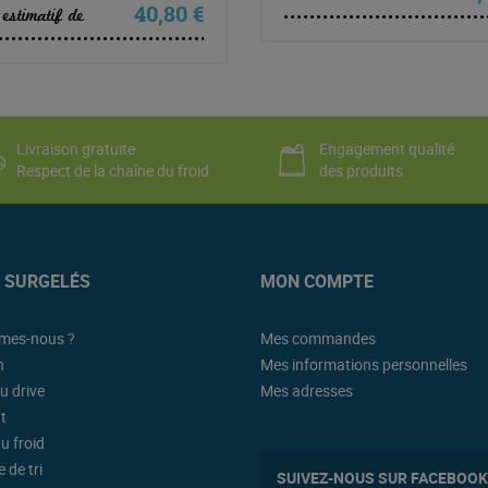
40,80
€
 estimatif de
 : 19,90 €.
el est : 18,90 €.
Livraison gratuite
Engagement qualité
Respect de la chaîne du froid
des produits
K SURGELÉS
MON COMPTE
mes-nous ?
Mes commandes
n
Mes informations personnelles
u drive
Mes adresses
t
u froid
 de tri
SUIVEZ-NOUS SUR FACEBOOK