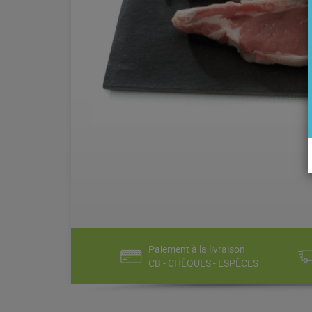
Paiement à la livraison
CB - CHÈQUES - ESPÈCES