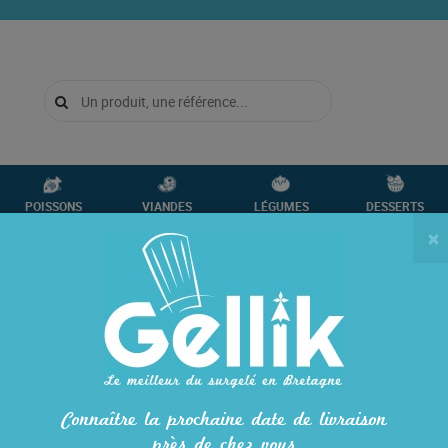
POISSONS
VIANDES
LÉGUMES
DESSERTS
CRUSTACÉS
VOLAILLES
FRUITS
GLACES
×
EAU PREMIÈRE
3306
CÔTES DE VEAU 
En stock
Connaître la prochaine date de livraison
QUANTITÉ
près de chez vous