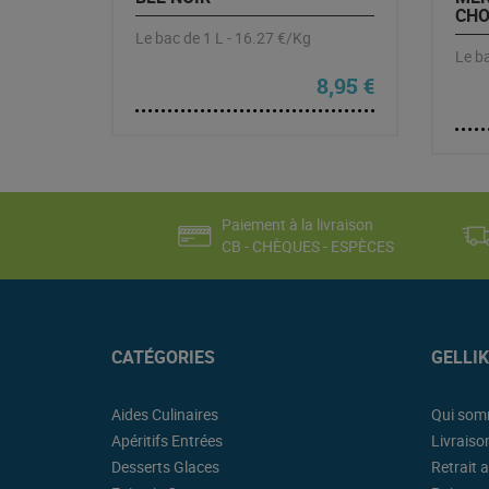
CHO
Le bac de 1 L - 16.27 €/Kg
Le ba
8,95
€
Paiement à la livraison
CB - CHÈQUES - ESPÈCES
CATÉGORIES
GELLI
Aides Culinaires
Qui som
Apéritifs Entrées
Livraiso
Desserts Glaces
Retrait a