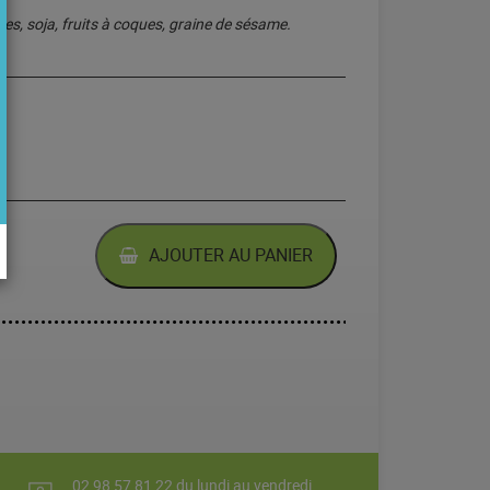
ides, soja, fruits à coques, graine de sésame.
AJOUTER AU PANIER
02 98 57 81 22 du lundi au vendredi