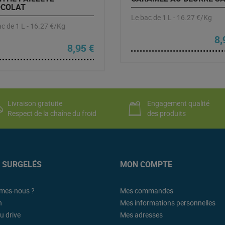
COLAT
Le bac de 1 L - 16.27 €/Kg
c de 1 L - 16.27 €/Kg
8,
8,95
€
Livraison gratuite
Engagement qualité
Respect de la chaîne du froid
des produits
K SURGELÉS
MON COMPTE
mes-nous ?
Mes commandes
n
Mes informations personnelles
u drive
Mes adresses