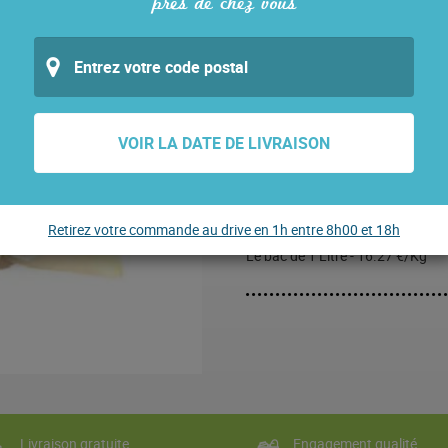
près de chez vous
Allergènes
: lait. Traces d’arach
En stock
QUANTITÉ
QUANTITÉ DE VANILLE
VOIR LA DATE DE LIVRAISON
8,95
€
Retirez votre commande au drive en 1h entre 8h00 et 18h
Le bac de 1 Litre - 16.27 €/Kg
Livraison gratuite
Engagement qualité