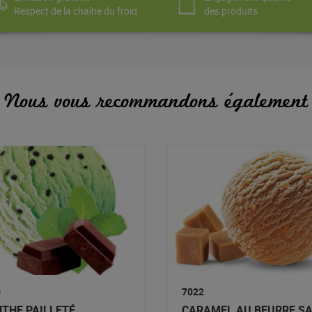
Respect de la chaîne du froid
des produits
Nous vous recommandons également
0
7022
THE PAILLETÉ
CARAMEL AU BEURRE S