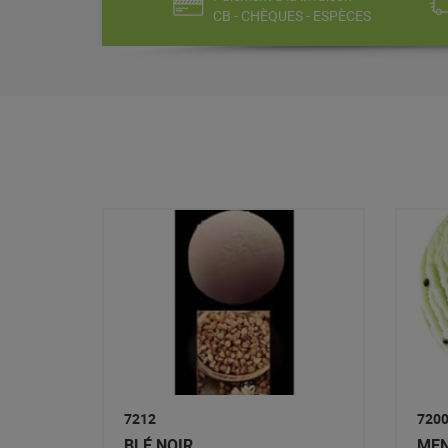
CB - CHÈQUES - ESPÈCES
7212
720
BLÉ NOIR
MEN