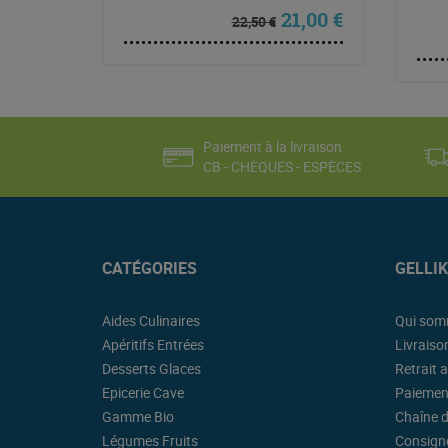
Le prix initial était
Le prix actu
21,00
€
22,50
€
Paiement à la livraison
CB - CHÈQUES - ESPÈCES
CATÉGORIES
GELLI
Aides Culinaires
Qui som
Apéritifs Entrées
Livraiso
Desserts Glaces
Retrait a
Epicerie Cave
Paiemen
Gamme Bio
Chaîne d
Légumes Fruits
Consigne