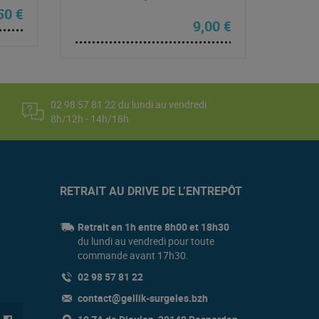
rix initial était : 17,90 €.
Le prix actuel est : 16,50 €.
,50
€
9,00
€
02 98 57 81 22 du lundi au vendredi
8h/12h - 14h/18h
RETRAIT AU DRIVE DE L’ENTREPÔT
Retrait en 1h entre 8h00 et 18h30
du lundi au vendredi pour toute
commande avant 17h30.
02 98 57 81 22
contact@gellik-surgeles.bzh