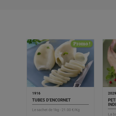
Promo !
1916
202
TUBES D’ENCORNET
PET
IND
Le sachet de 1kg - 21.00 €/Kg
La bo