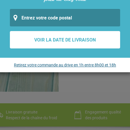
QUANTITÉ
QUANTITÉ DE SAUMON FUMÉ 
VOIR LA DATE DE LIVRAISON
6,90
€
La boîte de 100g - 69.00 €/Kg
Retirez votre commande au drive en 1h entre 8h00 et 18h
Livraison gratuite
Engagement qualité
Respect de la chaîne du froid
des produits