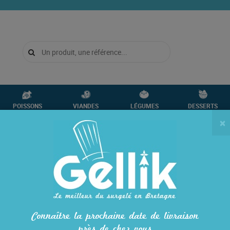
POISSONS
VIANDES
LÉGUMES
DESSERTS
CRUSTACÉS
VOLAILLES
FRUITS
GLACES
×
VÈGE
1933
SAUMON FUMÉ N
4 tranches
Allergènes
: poissons.
Connaître la prochaine date de livraison
En stock
près de chez vous