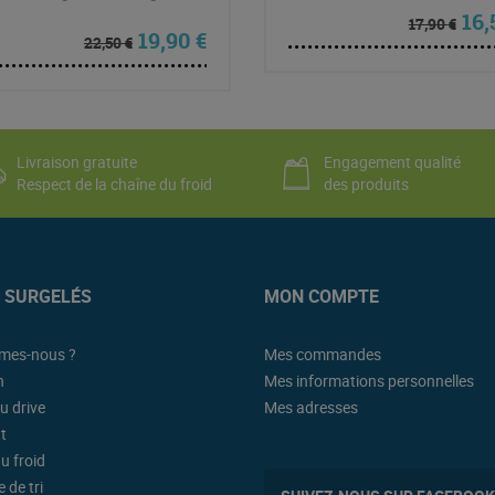
 : 22,50 €.
el est : 21,00 €.
Le p
16
17,90
€
Le prix initial était : 22,50 €.
Le prix actuel est : 19,90 €.
19,90
€
22,50
€
Livraison gratuite
Engagement qualité
Respect de la chaîne du froid
des produits
K SURGELÉS
MON COMPTE
mes-nous ?
Mes commandes
n
Mes informations personnelles
u drive
Mes adresses
t
u froid
 de tri