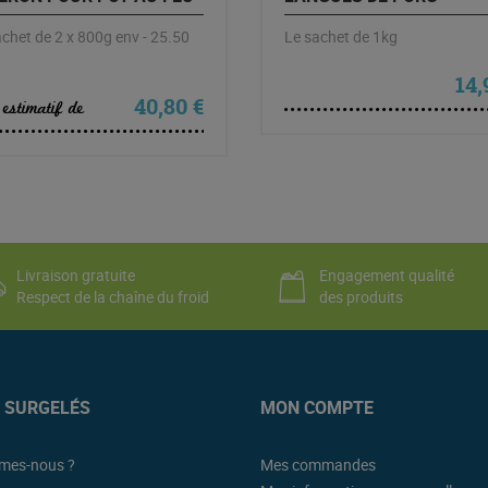
chet de 2 x 800g env - 25.50
Le sachet de 1kg
14
40,80
€
 estimatif de
Livraison gratuite
Engagement qualité
Respect de la chaîne du froid
des produits
K SURGELÉS
MON COMPTE
mes-nous ?
Mes commandes