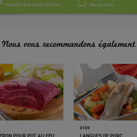
Respect de la chaîne du froid
des produits
Nous vous recommandons également
5
3155
ERON POUR POT AU FEU
LANGUES DE PORC