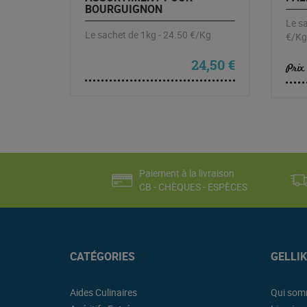
BOURGUIGNON
Le sa
Le sachet de 1kg - 24.50 €/Kg
€/Kg
24,50
€
Prix
Paiement à la livraison
CB - CHÈQUES - ESPÈCES
CATÉGORIES
GELLI
Aides Culinaires
Qui som