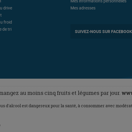
n
Mes informations personnelles
u drive
Mes adresses
t
u froid
 de tri
SUIVEZ-NOUS SUR FACEBOOK
 mangez au moins cinq fruits et légumes par jour.
www
bus d'alcool est dangereux pour la santé, à consommer avec modérat
e