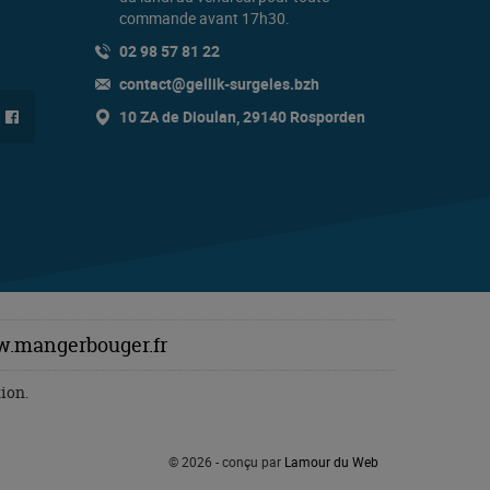
commande avant 17h30.
02 98 57 81 22
contact@gellik-surgeles.bzh
10 ZA de Dioulan, 29140 Rosporden
.mangerbouger.fr
ion.
© 2026 - conçu par
Lamour du Web