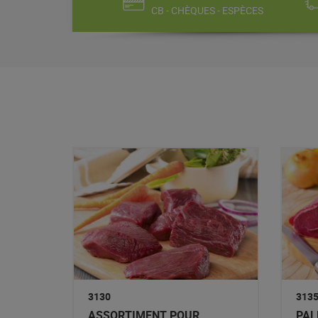
CB - CHÈQUES - ESPÈCES
3130
313
ASSORTIMENT POUR
PAL