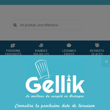
POISSONS
VIANDES
LÉGUMES
DESSERTS
CRUSTACÉS
VOLAILLES
FRUITS
GLACES
×
 PORC NATURE SOUS VIDE
3230
ROUELLE DE POR
Connaître la prochaine date de livraison