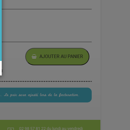
C NATURE SOUS VIDE
AJOUTER AU PANIER
Kg
e. Le prix sera ajusté lors de la facturation.
02 98 57 81 22 du lundi au vendredi