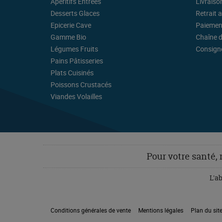
Apéritifs Entrées
Livraiso
Desserts Glaces
Retrait a
Epicerie Cave
Paiemen
Gamme Bio
Chaîne d
Légumes Fruits
Consigne
Pains Pâtisseries
Plats Cuisinés
Poissons Crustacés
Viandes Volailles
Pour votre santé,
L'a
Conditions générales de vente
Mentions légales
Plan du sit