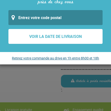
près de chez vous
En stock
QUANTITÉ
QUANTITÉ DE ROUELLE DE POR
VOIR LA DATE DE LIVRAISON
Prix estimatif de
14,50
€
Retirez votre commande au drive en 1h entre 8h00 et 18h
La pièce de 1,2kg env - 14.50 €/
Article à poids variabl
';
Livraison gratuite
Engagement qualité