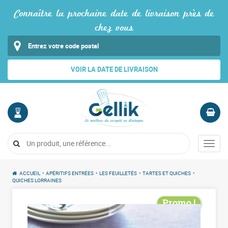
Connaître la prochaine date de livraison près de
chez vous
VOIR LA DATE DE LIVRAISON
MON
PANIER
COMPTE
Vide
Menu
Me
connecter
ACCUEIL
•
APÉRITIFS ENTRÉES
•
LES FEUILLETÉS
•
TARTES ET QUICHES
•
QUICHES LORRAINES
Promo !