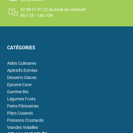
02 98 57 81 22 du lundi au vendredi
8h/12h - 14h/18h
CATÉGORIES
Aides Culinaires
Apéritifs Entrées
Desserts Glaces
Epicerie Cave
Gamme Bio
Légumes Fruits
Pains Pâtisseries
Plats Cuisinés
Poissons Crustacés
Viandes Volailles