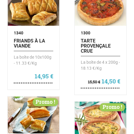
1340
1300
FRIANDS À LA
TARTE
VIANDE
PROVENÇALE
CRUE
La boîte de 10x100g
La boîte de 4 x 200g -
- 11.33 €/Kg
18.13 €/Kg
14,95
€
Le prix initia
Le pr
14,50
€
15,50
€
Promo !
Promo !