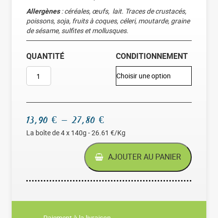
Allergènes
: céréales, œufs, lait. Traces de crustacés,
poissons, soja, fruits à coques, céleri, moutarde, graine
de sésame, sulfites et mollusques.
QUANTITÉ
CONDITIONNEMENT
QUANTITÉ DE QUICHES LORRAINES
Plage de prix : 13,90 € à 27
13,90
€
–
27,80
€
La boîte de 4 x 140g - 26.61 €/Kg
AJOUTER AU PANIER
Paiement à la livraison