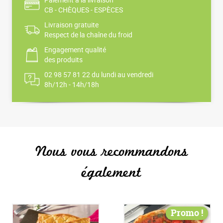
CB - CHÈQUES - ESPÈCES
Livraison gratuite
Respect de la chaîne du froid
Engagement qualité
des produits
02 98 57 81 22 du lundi au vendredi
8h/12h - 14h/18h
Nous vous recommandons
également
Promo !