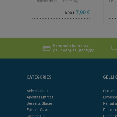
Le sachet de 1kg - 3.95 €/Kg
Le sa
Le prix initial étai
Le prix actue
7,90
€
8,90
€
Paiement à la livraison
CB - CHÈQUES - ESPÈCES
CATÉGORIES
GELLI
Aides Culinaires
Qui som
Apéritifs Entrées
Livraiso
Desserts Glaces
Retrait a
Epicerie Cave
Paiemen
Gamme Bio
Chaîne d