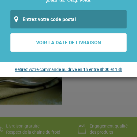
près de chez vous
QUANTITÉ
QUANTITÉ DE PURÉE DE POMM
11,00
€
VOIR LA DATE DE LIVRAISON
Le sachet de 2.5kg - 4.40 €/Kg
Retirez votre commande au drive en 1h entre 8h00 et 18h
Livraison gratuite
Engagement qualité
Respect de la chaîne du froid
des produits