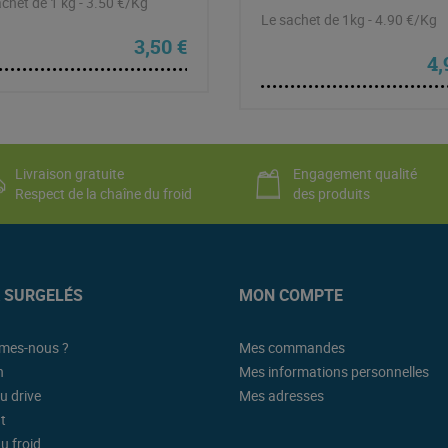
chet de 1 kg - 3.50 €/Kg
Le sachet de 1kg - 4.90 €/Kg
t : 8,90 €.
l est : 7,90 €.
3,50
€
4,
Livraison gratuite
Engagement qualité
Respect de la chaîne du froid
des produits
K SURGELÉS
MON COMPTE
mes-nous ?
Mes commandes
n
Mes informations personnelles
u drive
Mes adresses
t
u froid