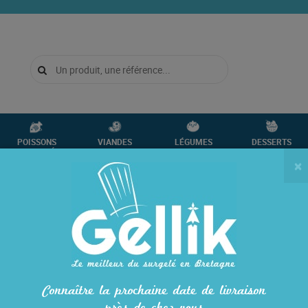
POISSONS
VIANDES
LÉGUMES
DESSERTS
CRUSTACÉS
VOLAILLES
FRUITS
GLACES
×
 POMME DE TERRE
5570
PURÉE DE POMME
Allergènes
: lait. Traces de céréal
En stock
Connaître la prochaine date de livraison