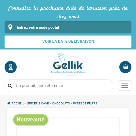
Connaître la prochaine date de livraison près de
chez vous
VOIR LA DATE DE LIVRAISON
MON
PANIER
COMPTE
Vide
Menu
Me
connecter
ACCUEIL
•
EPICERIE CAVE
•
CHOCOLATS
•
PÂTES DE FRUITS
Nouveauté