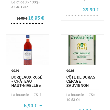
Le lot de 3 x 130g -
43.46 €/Kg
29,90
€
Le prix initial était : 18,50 €.
Le prix actuel est : 16,95 €.
16,95
€
18,50
€
9029
9036
BORDEAUX ROSÉ
CÔTE DE DURAS
« CHÂTEAU
CÉPAGE
HAUT-NIVELLE »
SAUVIGNON
La bouteille de 75 cl
La bouteille de 75cl -
10.53 €/L
6,90
€
–