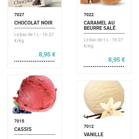
7027
7022
CHOCOLAT NOIR
CARAMEL AU
BEURRE SALÉ
Le bac de 1 L - 16.27
Le bac de 1 L - 16.27
€/Kg
€/Kg
8,95
€
8,95
€
7015
7012
CASSIS
VANILLE