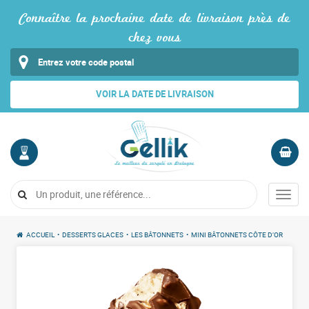
Connaître la prochaine date de livraison près de
chez vous
VOIR LA DATE DE LIVRAISON
MON
PANIER
COMPTE
Vide
Menu
Me
connecter
ACCUEIL
•
DESSERTS GLACES
•
LES BÂTONNETS
•
MINI BÂTONNETS CÔTE D’OR