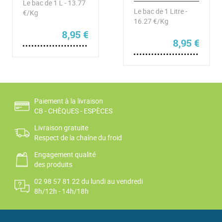
Le bac de 1 L - 13.77
Le bac de 1 Litre -
€/Kg
16.27 €/Kg
8,95
€
8,95
€
Paiement à la livraison
CB - CHÈQUES - ESPÈCES
Livraison gratuite
Respect de la chaîne du froid
Engagement qualité
des produits
02 98 57 81 22 du lundi au vendredi
8h/12h - 14h/18h