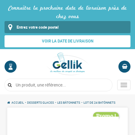
Connaître la prochaine date de livraison près de
chez vous
VOIR LA DATE DE LIVRAISON
MON
PANIER
COMPTE
Vide
Menu
Me
connecter
ACCUEIL
•
DESSERTS GLACES
•
LES BÂTONNETS
•
LOT DE 24 BATÔNNETS
Promo !