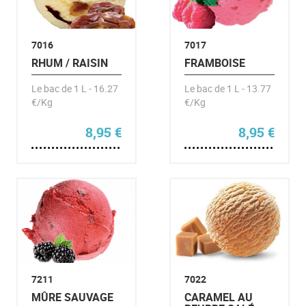
7016
7017
RHUM / RAISIN
FRAMBOISE
Le bac de 1 L - 16.27
Le bac de 1 L - 13.77
€/Kg
€/Kg
8,95
€
8,95
€
7211
7022
MÛRE SAUVAGE
CARAMEL AU