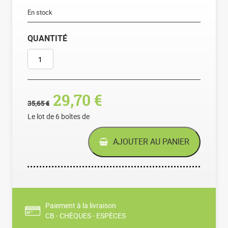
En stock
QUANTITÉ
QUANTITÉ DE LOT DE 24 BATÔNNETS
Le prix initial était : 35,6
Le prix actuel est 
29,70
€
35,65
€
Le lot de 6 boîtes de
AJOUTER AU PANIER
Paiement à la livraison
CB - CHÈQUES - ESPÈCES