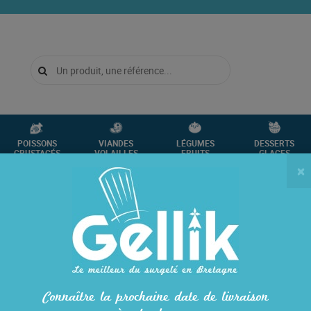
POISSONS
VIANDES
LÉGUMES
DESSERTS
CRUSTACÉS
VOLAILLES
FRUITS
GLACES
×
UIT » (BOCAL)
9043
JUS D’ORANGE « P
Sans colorant, ni conservateur R
En stock
Connaître la prochaine date de livraison