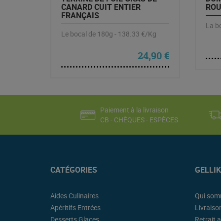
CANARD CUIT ENTIER
ROU
FRANÇAIS
La bo
Le bocal de 180g - 138.33 €/Kg
24,90
€
Paiement à la livraison
CB - CHÈQUES - ESPÈCES
CATÉGORIES
GELLI
Aides Culinaires
Qui som
Apéritifs Entrées
Livraiso
Desserts Glaces
Retrait a