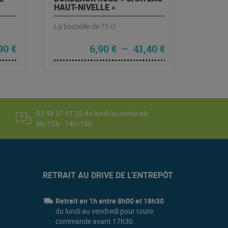
HAUT-NIVELLE »
La bouteille de 75 cl
 €
Plage de prix 
90
€
6,90
€
–
41,40
€
02 98 57 81 22 du lundi au vendredi
8h/12h - 14h/18h
RETRAIT AU DRIVE DE L’ENTREPÔT
Retrait en 1h entre 8h00 et 18h30
du lundi au vendredi pour toute
commande avant 17h30.