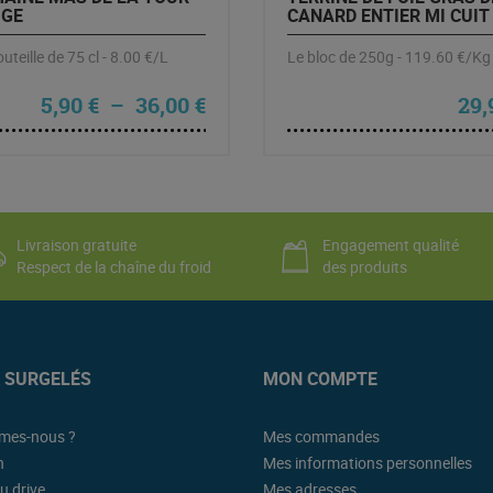
GE
CANARD ENTIER MI CUIT
uteille de 75 cl - 8.00 €/L
Le bloc de 250g - 119.60 €/Kg
Plage de prix : 5,90 € à 36,00
5,90
€
–
36,00
€
29,
Livraison gratuite
Engagement qualité
Respect de la chaîne du froid
des produits
K SURGELÉS
MON COMPTE
mes-nous ?
Mes commandes
n
Mes informations personnelles
u drive
Mes adresses