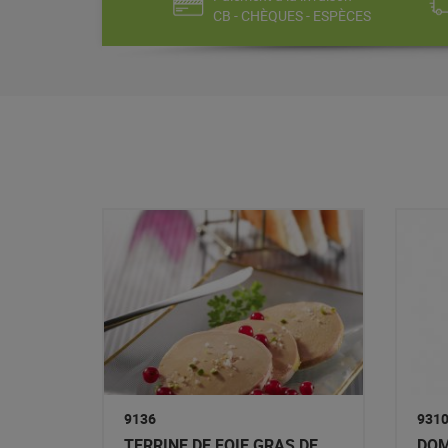
CB - CHÈQUES - ESPÈCES
9136
931
TERRINE DE FOIE GRAS DE
DOM