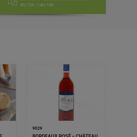
8h/12h - 14h/18h
9029
E
BORDEAUX ROSÉ « CHÂTEAU