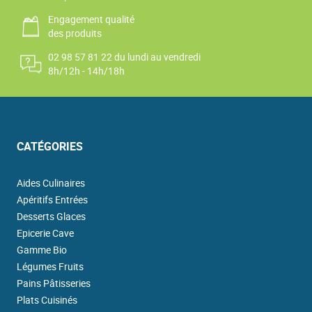
Engagement qualité
des produits
02 98 57 81 22 du lundi au vendredi
8h/12h - 14h/18h
CATÉGORIES
Aides Culinaires
Apéritifs Entrées
Desserts Glaces
Epicerie Cave
Gamme Bio
Légumes Fruits
Pains Pâtisseries
Plats Cuisinés