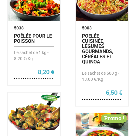
5038
5003
POÊLÉE POUR LE
POELÉE
POISSON
CUISINÉE,
LÉGUMES
GOURMANDS,
Le sachet de 1 kg -
CÉRÉALES ET
8.20 €/Kg
QUINOA
8,20
€
Le sachet de 500 g -
13.00 €/Kg
6,50
€
Promo !