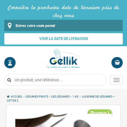
Connaître la prochaine date de livraison près de
chez vous
VOIR LA DATE DE LIVRAISON
MON
PANIER
COMPTE
Vide
Menu
Me
connecter
ACCUEIL
•
LÉGUMES FRUITS
•
LES LÉGUMES
•
1 KG
•
JULIENNE DE LÉGUMES –
LOT DE 2
Promo !