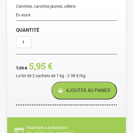
Carottes, carottes jaunes, céleris
En stock
QUANTITÉ
QUANTITÉ DE JULIENNE DE LÉGUMES - LOT DE 2
Le prix initial était : 7,00 
Le prix actuel est : 5
5,95
€
7,00
€
Le lot de 2 sachets de 1 kg - 2.98 €/Kg
AJOUTER AU PANIER
Paiement à la livraison