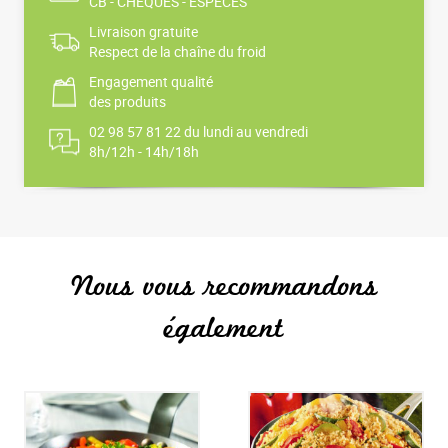
CB - CHÈQUES - ESPÈCES
Livraison gratuite
Respect de la chaîne du froid
Engagement qualité
des produits
02 98 57 81 22 du lundi au vendredi
8h/12h - 14h/18h
Nous vous recommandons
également