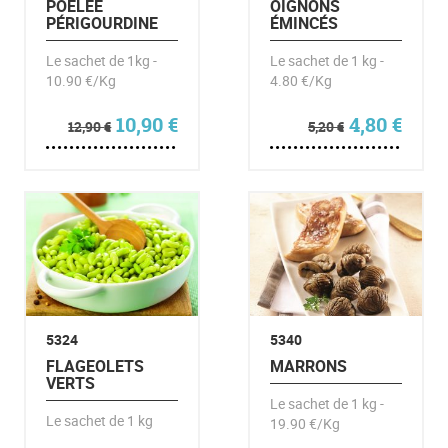
POÊLÉE
OIGNONS
PÉRIGOURDINE
ÉMINCÉS
Le sachet de 1kg -
Le sachet de 1 kg -
10.90 €/Kg
4.80 €/Kg
Le prix initial était : 12,90 €.
Le prix actuel est : 10,90 €.
Le prix initi
Le pr
10,90
€
4,80
€
12,90
€
5,20
€
5324
5340
FLAGEOLETS
MARRONS
VERTS
Le sachet de 1 kg -
Le sachet de 1 kg
19.90 €/Kg