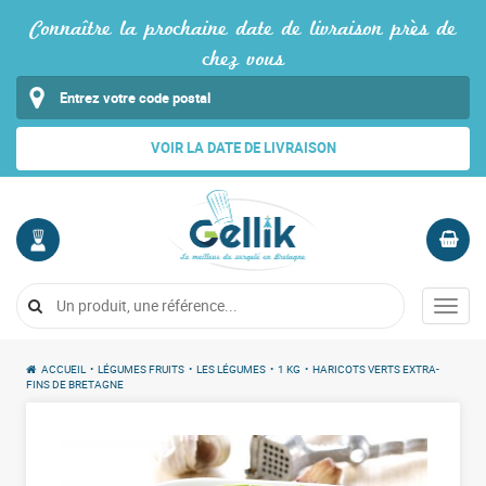
Connaître la prochaine date de livraison près de
chez vous
VOIR LA DATE DE LIVRAISON
MON
PANIER
COMPTE
Vide
Menu
Me
connecter
ACCUEIL
•
LÉGUMES FRUITS
•
LES LÉGUMES
•
1 KG
•
HARICOTS VERTS EXTRA-
FINS DE BRETAGNE