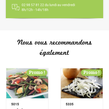
02 98 57 81 22 du lundi au vendredi
8h/12h - 14h/18h
Nous vous recommandons
également
Promo !
Promo !
5015
5335