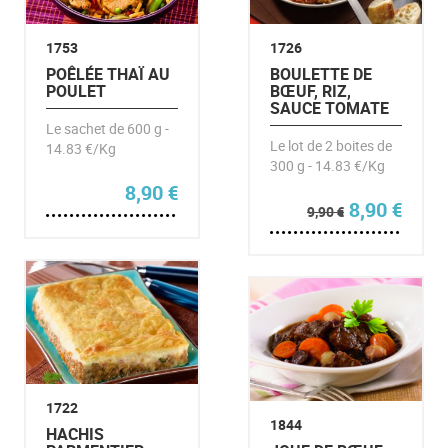
1753
1726
POÊLÉE THAÏ AU
BOULETTE DE
POULET
BŒUF, RIZ,
SAUCE TOMATE
Le sachet de 600 g -
Le lot de 2 boites de
14.83 €/Kg
300 g - 14.83 €/Kg
8,90
€
Le prix initi
Le pr
8,90
€
9,90
€
1722
1844
HACHIS