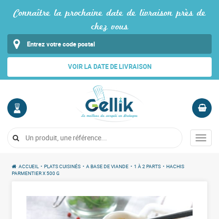
Connaître la prochaine date de livraison près de
chez vous
VOIR LA DATE DE LIVRAISON
MON
PANIER
COMPTE
Vide
Menu
Me
connecter
ACCUEIL
•
PLATS CUISINÉS
•
A BASE DE VIANDE
•
1 À 2 PARTS
•
HACHIS
PARMENTIER X 500 G