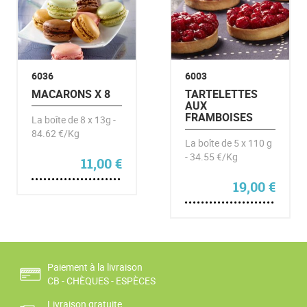
6036
6003
MACARONS X 8
TARTELETTES
AUX
FRAMBOISES
La boîte de 8 x 13g -
84.62 €/Kg
La boîte de 5 x 110 g
- 34.55 €/Kg
11,00
€
19,00
€
Paiement à la livraison
CB - CHÈQUES - ESPÈCES
Livraison gratuite