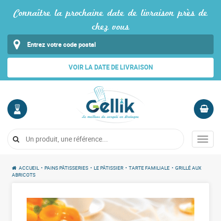
Connaître la prochaine date de livraison près de
chez vous
VOIR LA DATE DE LIVRAISON
MON
PANIER
COMPTE
Vide
Menu
Me
connecter
ACCUEIL
•
PAINS PÂTISSERIES
•
LE PÂTISSIER
•
TARTE FAMILIALE
•
GRILLÉ AUX
ABRICOTS