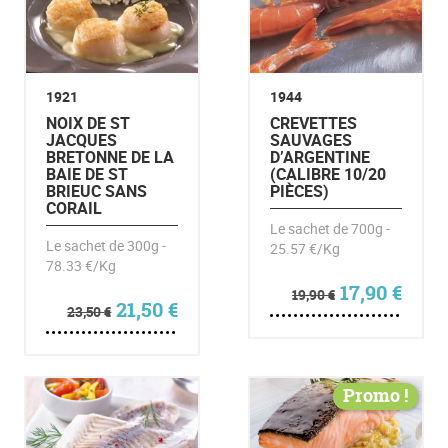
1921
1944
NOIX DE ST
CREVETTES
JACQUES
SAUVAGES
BRETONNE DE LA
D’ARGENTINE
BAIE DE ST
(CALIBRE 10/20
BRIEUC SANS
PIÈCES)
CORAIL
Le sachet de 700g -
Le sachet de 300g -
25.57 €/Kg
78.33 €/Kg
Le prix initia
Le pr
17,90
€
19,90
€
Le prix initial était : 23,50 €.
Le prix actuel est : 21,50 €.
21,50
€
23,50
€
Promo !