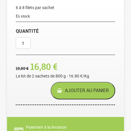
6 à 8 filets par sachet
En stock
QUANTITÉ
QUANTITÉ DE FILETS DE LIMANDE DU NORD MEUNIÈRE - LOT 
Le prix initial était : 19,8
Le prix actuel est :
16,80
€
19,80
€
Le lot de 2 sachets de 800 g - 16.80 €/Kg
AJOUTER AU PANIER
Paiement à la livraison