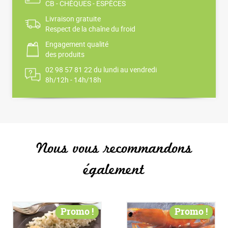
CB - CHÈQUES - ESPÈCES
Livraison gratuite
Respect de la chaîne du froid
Engagement qualité
des produits
02 98 57 81 22 du lundi au vendredi
8h/12h - 14h/18h
Nous vous recommandons
également
Promo !
Promo !