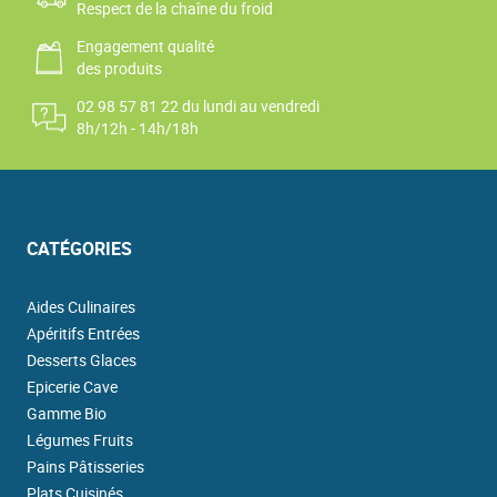
Respect de la chaîne du froid
Engagement qualité
des produits
02 98 57 81 22 du lundi au vendredi
8h/12h - 14h/18h
CATÉGORIES
Aides Culinaires
Apéritifs Entrées
Desserts Glaces
Epicerie Cave
Gamme Bio
Légumes Fruits
Pains Pâtisseries
Plats Cuisinés