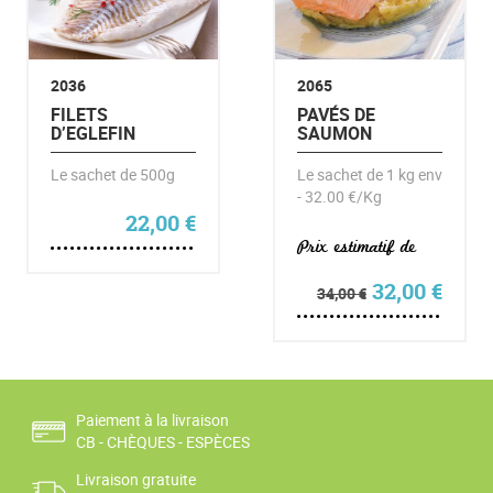
2036
2065
FILETS
PAVÉS DE
D’EGLEFIN
SAUMON
Le sachet de 500g
Le sachet de 1 kg env
- 32.00 €/Kg
22,00
€
Prix estimatif de
Le prix initia
Le pr
32,00
€
34,00
€
Paiement à la livraison
CB - CHÈQUES - ESPÈCES
Livraison gratuite