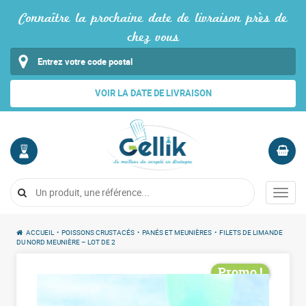
Connaître la prochaine date de livraison près de
chez vous
VOIR LA DATE DE LIVRAISON
MON
PANIER
COMPTE
Vide
Menu
Me
connecter
ACCUEIL
•
POISSONS CRUSTACÉS
•
PANÉS ET MEUNIÈRES
•
FILETS DE LIMANDE
DU NORD MEUNIÈRE – LOT DE 2
Promo !