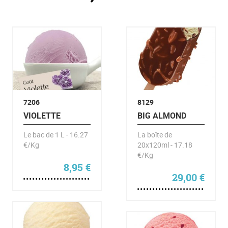
7206
8129
VIOLETTE
BIG ALMOND
Le bac de 1 L - 16.27
La boîte de
€/Kg
20x120ml - 17.18
€/Kg
8,95
€
29,00
€