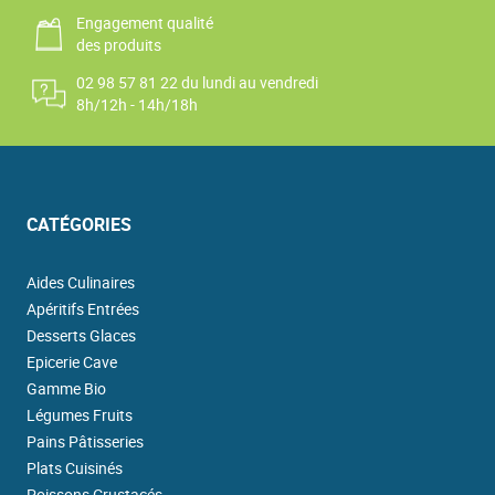
Engagement qualité
des produits
02 98 57 81 22 du lundi au vendredi
8h/12h - 14h/18h
CATÉGORIES
Aides Culinaires
Apéritifs Entrées
Desserts Glaces
Epicerie Cave
Gamme Bio
Légumes Fruits
Pains Pâtisseries
Plats Cuisinés
Poissons Crustacés