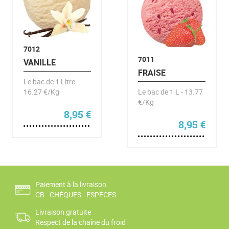
7012
7011
VANILLE
FRAISE
Le bac de 1 Litre -
16.27 €/Kg
Le bac de 1 L - 13.77
€/Kg
8,95
€
8,95
€
Paiement à la livraison
CB - CHÈQUES - ESPÈCES
Livraison gratuite
Respect de la chaîne du froid