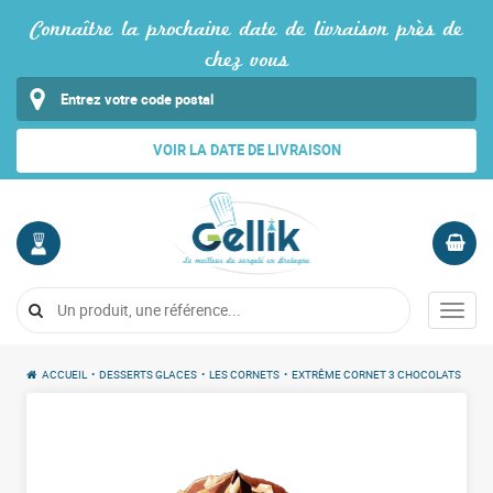
Connaître la prochaine date de livraison près de
chez vous
VOIR LA DATE DE LIVRAISON
MON
PANIER
COMPTE
Vide
Menu
Me
connecter
ACCUEIL
•
DESSERTS GLACES
•
LES CORNETS
•
EXTRÊME CORNET 3 CHOCOLATS