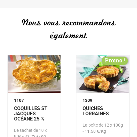
Nous vous recommandons
également
Promo !
1107
1309
COQUILLES ST
QUICHES
JACQUES
LORRAINES
OCÉANE 25 %
La boîte de 12 x 100g
Le sachet de 10 x
- 11.58 €/Kg
90g - 33.22 €/Kg