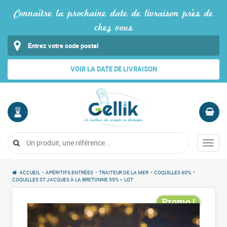
Connaître la prochaine date de livraison près de
chez vous
VOIR LA DATE DE LIVRAISON
MON
PANIER
COMPTE
Vide
Menu
Me
connecter
ACCUEIL
•
APÉRITIFS ENTRÉES
•
TRAITEUR DE LA MER
•
COQUILLES 60%
•
COQUILLES ST JACQUES À LA BRETONNE 55% – LOT
Promo !