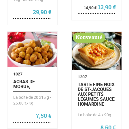
Le prix initia
Le pr
13,90
€
14,90
€
29,90
€
Nouveauté
1027
1207
ACRAS DE
TARTE FINE NOIX
MORUE,
DE ST-JACQUES
AUX PETITS
La boîte de 20 x15 g -
LÉGUMES SAUCE
25.00 €/Kg
HOMARDINE
7,50
€
La boîte de 4 x 90g
8,50
€