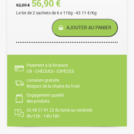
Le prix initial était : 62,0
Le prix actuel est 
56,90
€
62,00
€
Le lot de 2 sachets de 6 x 110g - 43.11 €/Kg
AJOUTER AU PANIER
Paiement à la livraison
CB - CHÈQUES - ESPÈCES
Livraison gratuite
Respect de la chaîne du froid
Engagement qualité
des produits
02 98 57 81 22 du lundi au vendredi
8h/12h - 14h/18h