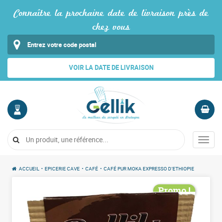
Connaître la prochaine date de livraison près de
chez vous
VOIR LA DATE DE LIVRAISON
MON
PANIER
COMPTE
Vide
Menu
Me
connecter
ACCUEIL
•
EPICERIE CAVE
•
CAFÉ
•
CAFÉ PUR MOKA EXPRESSO D’ETHIOPIE
Promo !