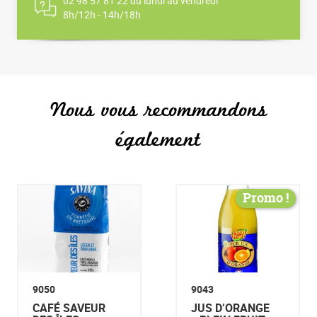
02 98 57 81 22 du lundi au vendredi
8h/12h - 14h/18h
Nous vous recommandons
également
Promo !
9050
9043
CAFÉ SAVEUR
JUS D’ORANGE