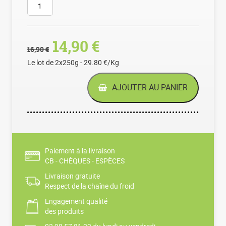
Le prix initial était : 16,9
Le prix actuel est :
14,90
€
16,90
€
Le lot de 2x250g - 29.80 €/Kg
AJOUTER AU PANIER
Paiement à la livraison
CB - CHÈQUES - ESPÈCES
Livraison gratuite
Respect de la chaîne du froid
Engagement qualité
des produits