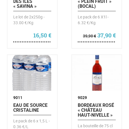
DES ÎLES
« PLEIN FRUIT »
« SAVINA »
(BOCAL)
Le lot de 2x250g -
Le pack de 6 X1l -
33.00 €/Kg
6.32 €/Kg
Le prix initia
Le pr
16,50
€
37,90
€
39,90
€
9011
9029
EAU DE SOURCE
BORDEAUX ROSÉ
CRISTALINE
« CHÂTEAU
HAUT-NIVELLE »
Le pack de 6 x 1,5 L -
La bouteille de 75 cl
0.36 €/L