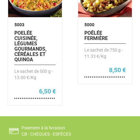
5003
5000
POELÉE
POÊLÉE
CUISINÉE,
FERMIÈRE
LÉGUMES
GOURMANDS,
Le sachet de 750 g -
CÉRÉALES ET
11.33 €/Kg
QUINOA
8,50
€
Le sachet de 500 g -
13.00 €/Kg
6,50
€
Paiement à la livraison
CB - CHÈQUES - ESPÈCES