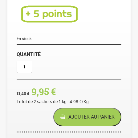
En stock
QUANTITÉ
QUANTITÉ DE BROCOLIS EN FLEURETTES - LE LOT
Le prix initial était : 11,40
Le prix actuel est : 
9,95
€
11,40
€
Le lot de 2 sachets de 1 kg - 4.98 €/Kg
AJOUTER AU PANIER