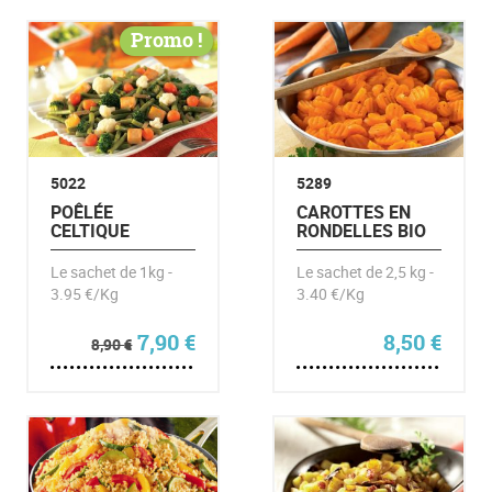
Promo !
5022
5289
POÊLÉE
CAROTTES EN
CELTIQUE
RONDELLES BIO
Le sachet de 1kg -
Le sachet de 2,5 kg -
3.95 €/Kg
3.40 €/Kg
Le prix initial était : 8,90 €.
Le prix actuel est : 7,90 €.
7,90
€
8,50
€
8,90
€