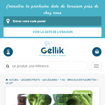
Connaître la prochaine date de livraison près de
chez vous
VOIR LA DATE DE LIVRAISON
MON
PANIER
COMPTE
Vide
Menu
Me
connecter
ACCUEIL
•
LÉGUMES FRUITS
•
LES LÉGUMES
•
1 KG
•
BROCOLIS EN FLEURETTES –
LE LOT
Promo !