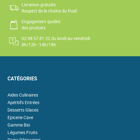
Livraison gratuite
Respect de la chaîne du froid
Engagement qualité
des produits
02 98 57 81 22 du lundi au vendredi
8h/12h - 14h/18h
CATÉGORIES
Aides Culinaires
Apéritifs Entrées
Desserts Glaces
Epicerie Cave
Gamme Bio
Légumes Fruits
Pains Pâtisseries