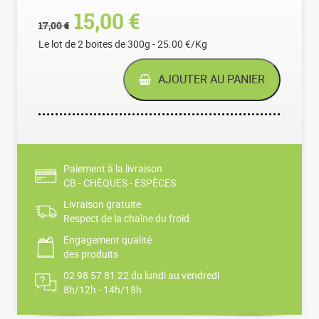
Le prix initial était : 17,0
Le prix actuel est :
15,00
€
17,00
€
Le lot de 2 boites de 300g - 25.00 €/Kg
AJOUTER AU PANIER
Paiement à la livraison
CB - CHÈQUES - ESPÈCES
Livraison gratuite
Respect de la chaîne du froid
Engagement qualité
des produits
02 98 57 81 22 du lundi au vendredi
8h/12h - 14h/18h