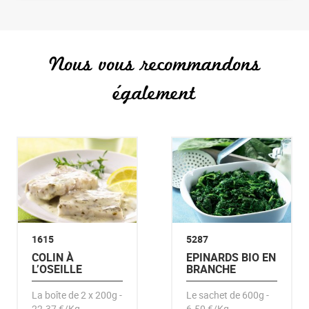
Nous vous recommandons
également
1615
5287
COLIN À
EPINARDS BIO EN
L’OSEILLE
BRANCHE
La boîte de 2 x 200g -
Le sachet de 600g -
22.37 €/Kg
6.50 €/Kg