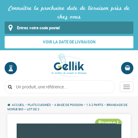
Connaître la prochaine date de livraison près de
chez vous
VOIR LA DATE DE LIVRAISON
MON
PANIER
COMPTE
Vide
Menu
Me
connecter
ACCUEIL
•
PLATS CUISINÉS
•
A BASE DE POISSON
•
1 À 2 PARTS
•
BRANDADE DE
MORUE BIO – LOT DE 2
Promo !