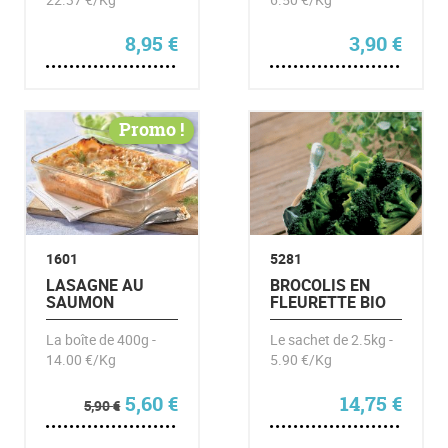
8,95
€
3,90
€
Promo !
1601
5281
LASAGNE AU
BROCOLIS EN
SAUMON
FLEURETTE BIO
La boîte de 400g -
Le sachet de 2.5kg -
14.00 €/Kg
5.90 €/Kg
Le prix initial était : 5,90 €.
Le prix actuel est : 5,60 €.
5,60
€
14,75
€
5,90
€