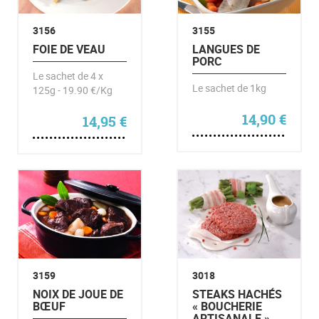
3156
3155
FOIE DE VEAU
LANGUES DE
PORC
Le sachet de 4 x
Le sachet de 1kg
125g - 19.90 €/Kg
14,90
€
14,95
€
3159
3018
NOIX DE JOUE DE
STEAKS HACHÉS
BŒUF
« BOUCHERIE
ARTISANALE »