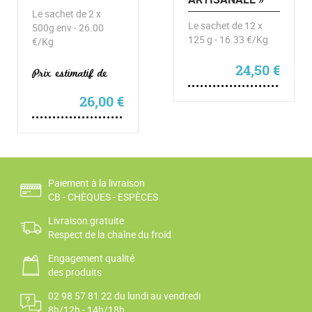
Le sachet de 2 x
Le sachet de 12 x
500g env - 26.00
125 g - 16.33 €/Kg
€/Kg
24,50
€
Prix estimatif de
26,00
€
Paiement à la livraison
CB - CHÈQUES - ESPÈCES
Livraison gratuite
Respect de la chaîne du froid
Engagement qualité
des produits
02 98 57 81 22 du lundi au vendredi
8h/12h - 14h/18h