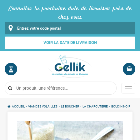
Connaître la prochaine date de livraison près de
chez vous
VOIR LA DATE DE LIVRAISON
MON
PANIER
COMPTE
Vide
Menu
Me
connecter
ACCUEIL
•
VIANDES VOLAILLES
•
LE BOUCHER
•
LA CHARCUTERIE
•
BOUDIN NOIR