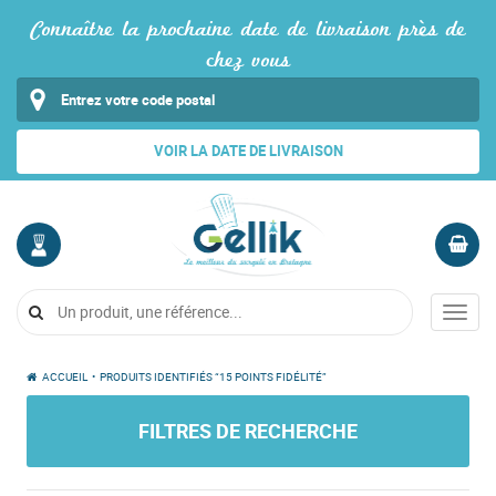
Connaître la prochaine date de livraison près de
chez vous
VOIR LA DATE DE LIVRAISON
MON
PANIER
COMPTE
Vide
Menu
Me
connecter
ACCUEIL
•
PRODUITS IDENTIFIÉS “15 POINTS FIDÉLITÉ”
FILTRES DE RECHERCHE