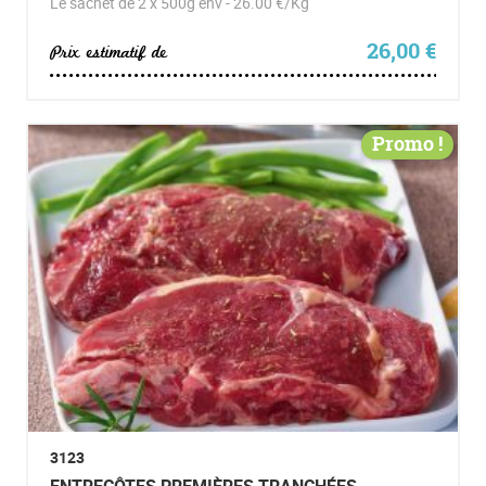
Le sachet de 2 x 500g env - 26.00 €/Kg
26,00
€
Prix estimatif de
Promo !
3123