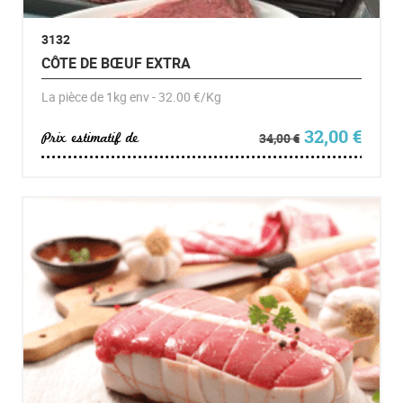
3132
CÔTE DE BŒUF EXTRA
La pièce de 1kg env - 32.00 €/Kg
Le prix initia
Le pr
32,00
€
Prix estimatif de
34,00
€