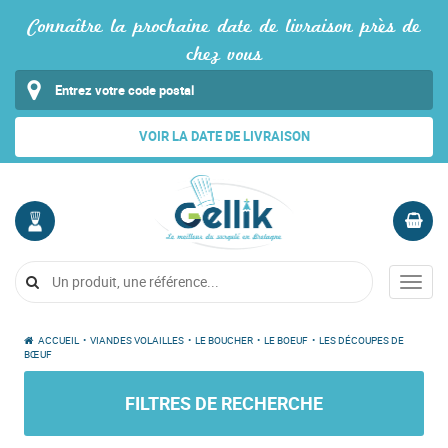
Connaître la prochaine date de livraison près de
chez vous
VOIR LA DATE DE LIVRAISON
MON
PANIER
COMPTE
Vide
Menu
Me
connecter
ACCUEIL
•
VIANDES VOLAILLES
•
LE BOUCHER
•
LE BOEUF
•
LES DÉCOUPES DE
BŒUF
FILTRES DE RECHERCHE