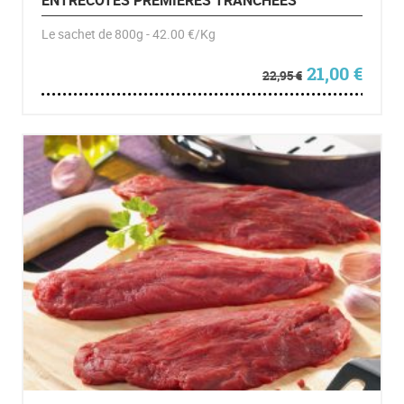
ENTRECÔTES PREMIÈRES TRANCHÉES
Le sachet de 800g - 42.00 €/Kg
Le prix initia
Le pr
21,00
€
22,95
€