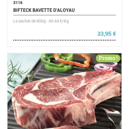
3116
BIFTECK BAVETTE D’ALOYAU
Le sachet de 800g - 49.64 €/Kg
33,95
€
Promo !